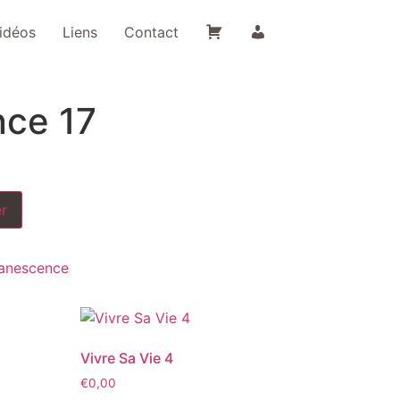
Panier
Mon
idéos
Liens
Contact
compte
ce 17
er
anescence
Vivre Sa Vie 4
€
0,00