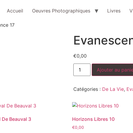
Accueil
Oeuvres Photographiques
Livres
V
nce 17
Evanescen
€
0,00
Ajouter au pani
Catégories :
De La Vie
,
Ev
 De Beauval 3
Horizons Libres 10
€
0,00